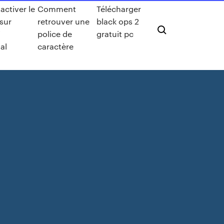
ctiver le
Comment
Télécharger
sur
retrouver une
black ops 2
7
police de
gratuit pc
al
caractère