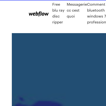
Free
Messagerie
Comment a
blu ray
cc cest
bluetooth 
disc
quoi
windows 
ripper
profession