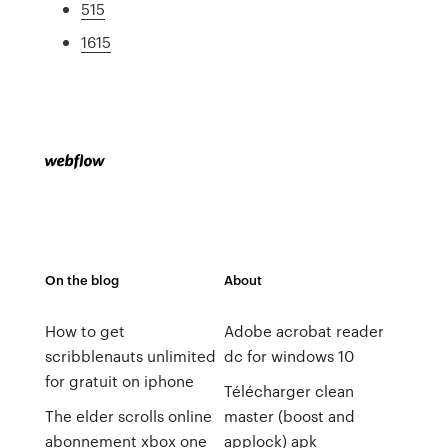
515
1615
On the blog
About
How to get
Adobe acrobat reader
scribblenauts unlimited
dc for windows 10
for gratuit on iphone
Télécharger clean
The elder scrolls online
master (boost and
abonnement xbox one
applock) apk