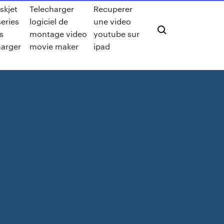
skjet
Telecharger
Recuperer
series
logiciel de
une video
s
montage video
youtube sur
harger
movie maker
ipad