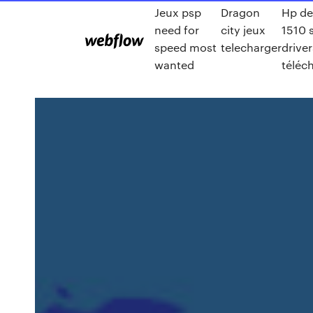
Jeux psp
Dragon
Hp de
need for
city jeux
1510 
speed most
telecharger
driver
wanted
téléc